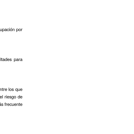
cupación por
ultades para
ntre los que
el riesgo de
ás frecuente