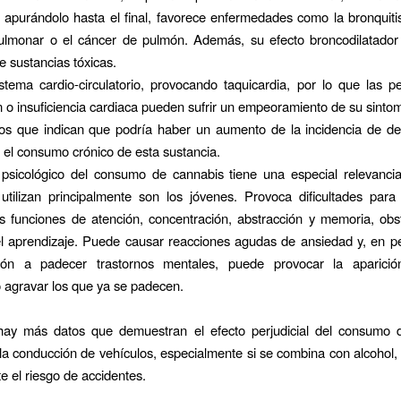
apurándolo hasta el final, favorece enfermedades como la bronquitis
ulmonar o el cáncer de pulmón. Además, su efecto broncodilatador 
e sustancias tóxicas.
istema cardio-circulatorio, provocando taquicardia, por lo que las 
n o insuficiencia cardiaca pueden sufrir un empeoramiento de su sintom
tos que indican que podría haber un aumento de la incidencia de de
r el consumo crónico de esta sustancia.
 psicológico del consumo de cannabis tiene una especial relevanci
utilizan principalmente son los jóvenes. Provoca dificultades para 
as funciones de atención, concentración, abstracción y memoria, obs
el aprendizaje. Puede causar reacciones agudas de ansiedad y, en 
ción a padecer trastornos mentales, puede provocar la aparici
o agravar los que ya se padecen.
ay más datos que demuestran el efecto perjudicial del consumo 
la conducción de vehículos, especialmente si se combina con alcohol,
 el riesgo de accidentes.