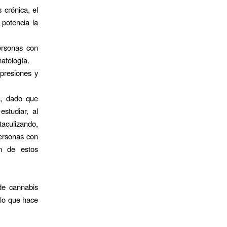
 crónica, el
potencia la
personas con
atología.
presiones y
a, dado que
estudiar, al
taculizando,
personas con
ón de estos
de cannabis
 lo que hace