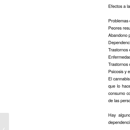
Efectos a l
Problemas 
Peores res
Abandono p
Dependencia
Trastornos 
Enfermedad
Trastornos d
Psicosis y 
El cannabis
que lo hace
consumo con
de las pers
Hay alguno
dependencia
Día de Integración