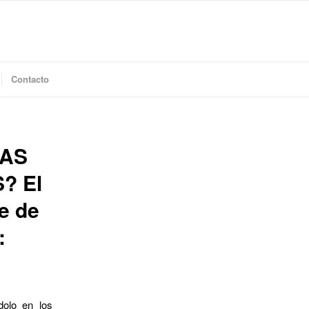
Contacto
IAS
? El
e de
:
dolo en los