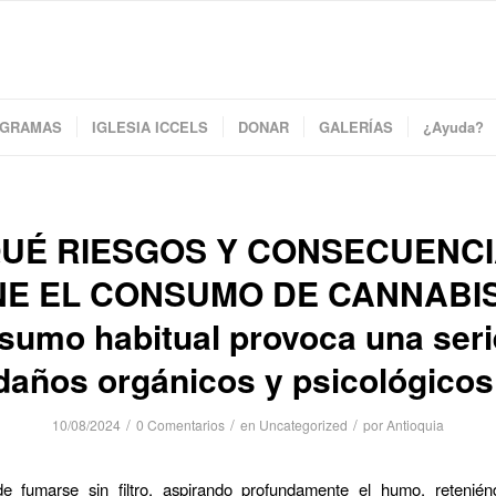
GRAMAS
IGLESIA ICCELS
DONAR
GALERÍAS
¿Ayuda?
UÉ RIESGOS Y CONSECUENC
NE EL CONSUMO DE CANNABIS
sumo habitual provoca una seri
daños orgánicos y psicológicos
/
/
/
10/08/2024
0 Comentarios
en
Uncategorized
por
Antioquia
e fumarse sin filtro, aspirando profundamente el humo, retenién