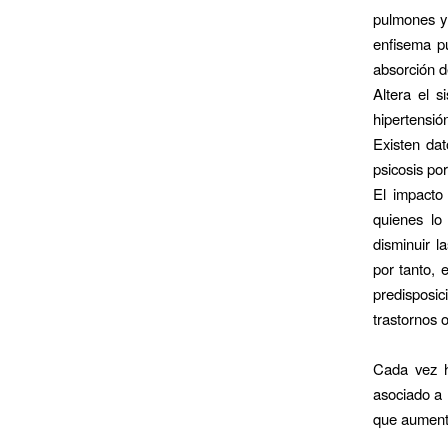
pulmones y 
enfisema p
absorción d
Altera el s
hipertensió
Existen da
psicosis po
El impacto
quienes lo 
disminuir l
por tanto, 
predisposi
trastornos 
Cada vez h
asociado a 
que aumente