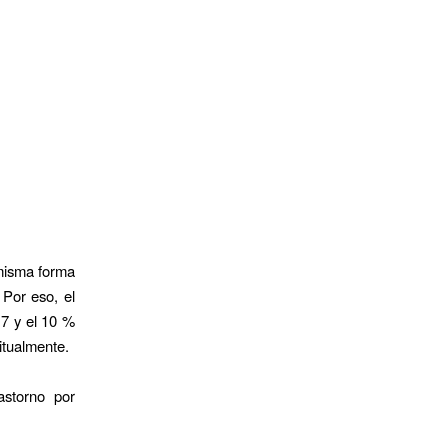
 misma forma
 Por eso, el
 7 y el 10 %
itualmente.
astorno por