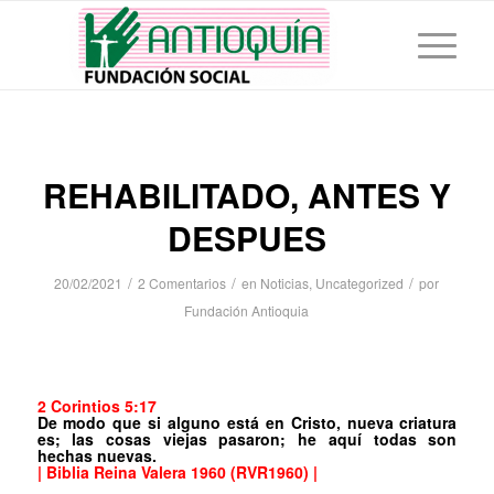
REHABILITADO, ANTES Y
DESPUES
/
/
/
20/02/2021
2 Comentarios
en
Noticias
,
Uncategorized
por
Fundación Antioquia
2 Corintios 5:17
De modo que si alguno está en Cristo, nueva criatura
es; las cosas viejas pasaron; he aquí todas son
hechas nuevas.
| Biblia Reina Valera 1960 (RVR1960) |